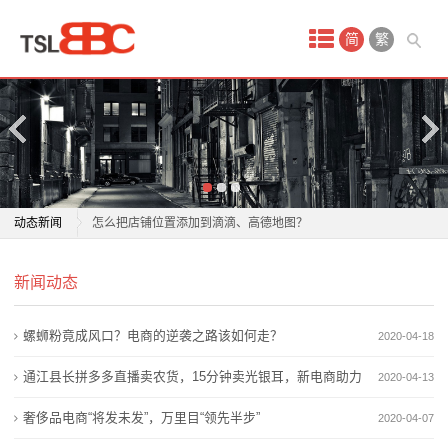
首
简
繁
页
产
品
中
如何在高德、腾讯地图添加店铺位置？
动态新闻
怎么把店铺位置添加到滴滴、高德地图？
心
百度地图如何添加店铺地址？百度地图添加详细步骤！
如何在高德、腾讯地图添加店铺位置？
化
新闻动态
百亿补贴店铺被曝卖假迪卡侬，多地仓库被查封，业内
怎么把店铺位置添加到滴滴、高德地图？
人士：伪造授权书真假混
百度地图如何添加店铺地址？百度地图添加详细步骤！
工
螺蛳粉竟成风口？电商的逆袭之路该如何走？
2020-04-18
刚开的店铺在地图上搜索不到？地图标注店铺位置的详
百亿补贴店铺被曝卖假迪卡侬，多地仓库被查封，业内
原
细步骤
人士：伪造授权书真假混
通江县长拼多多直播卖农货，15分钟卖光银耳，新电商助力
2020-04-13
商家指控京东干扰正常售价：店铺、商品一度被屏蔽，
刚开的店铺在地图上搜索不到？地图标注店铺位置的详
料
“西货东进”
奢侈品电商“将发未发”，万里目“领先半步”
2020-04-07
或涉恶意竞争
细步骤