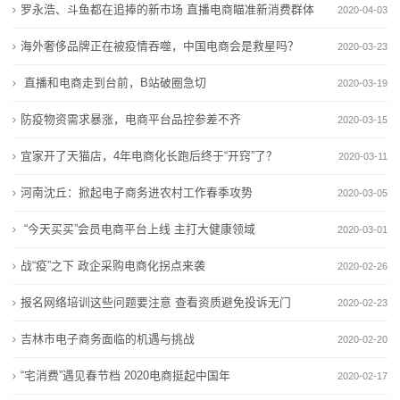
环
罗永浩、斗鱼都在追捧的新市场 直播电商瞄准新消费群体
2020-04-03
海南清理问题外卖店铺259家
商家指控京东干扰正常售价：店铺、商品一度被屏蔽，
保
在地图上怎样添加店铺位置定位？如何助力商家提高客
或涉恶意竞争
海外奢侈品牌正在被疫情吞噬，中国电商会是救星吗？
2020-03-23
流量？
海南清理问题外卖店铺259家
产
直播和电商走到台前，B站破圈急切
2020-03-19
慈利县杨柳铺乡：整治马路市场除隐患 守护乡村道路保
在地图上怎样添加店铺位置定位？如何助力商家提高客
品
防疫物资需求暴涨，电商平台品控参差不齐
平安
流量？
2020-03-15
南海一店铺恶意差评“黑”对手遭罚
慈利县杨柳铺乡：整治马路市场除隐患 守护乡村道路保
新
宜家开了天猫店，4年电商化长跑后终于“开窍”了？
2020-03-11
平安
闻
河南沈丘：掀起电子商务进农村工作春季攻势
2020-03-05
南海一店铺恶意差评“黑”对手遭罚
动
“今天买买”会员电商平台上线 主打大健康领域
2020-03-01
态
战“疫”之下 政企采购电商化拐点来袭
2020-02-26
报名网络培训这些问题要注意 查看资质避免投诉无门
公
2020-02-23
吉林市电子商务面临的机遇与挑战
2020-02-20
司
“宅消费”遇见春节档 2020电商挺起中国年
2020-02-17
动