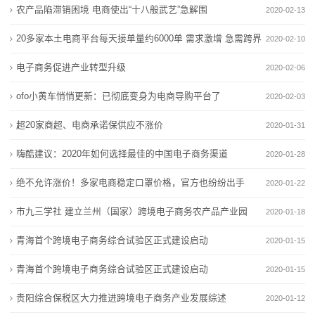
农产品陷滞销困境 电商使出“十八般武艺”急解围
2020-02-13
态
20多家本土电商平台每天接单量约6000单 需求激增 急需跨界
2020-02-10
行
合作破局
电子商务促进产业转型升级
2020-02-06
业
ofo小黄车悄悄更新：已彻底变身为电商导购平台了
2020-02-03
动
超20家商超、电商承诺保供应不涨价
2020-01-31
态
嗨酷建议：2020年如何选择最佳的中国电子商务渠道
2020-01-28
联
绝不允许涨价！多家电商稳定口罩价格，官方也纷纷出手
2020-01-22
系
市九三学社 建立兰州（国家）跨境电子商务农产品产业园
2020-01-18
我
青海首个跨境电子商务综合试验区正式建设启动
2020-01-15
们
青海首个跨境电子商务综合试验区正式建设启动
2020-01-15
关
贵阳综合保税区大力推进跨境电子商务产业发展综述
2020-01-12
于