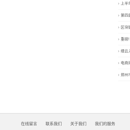
上半
我
第四
们
区块
在
重磅
线
缙云
留
电商
言
郑州市
我
的
服
务
在线留言
联系我们
关于我们
我们的服务