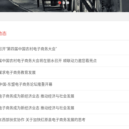
动态
人士：伪造授权书真假混
细步骤
召开“第四届中国农村电子商务大会”
或涉恶意竞争
人士：伪造授权书真假混
细步骤
届中国农村电子商务大会将在丽水召开 顺联动力邀您看亮点
流量？
或涉恶意竞争
谋求电子商务教育发展
平安
19中国-东盟电子商务论坛隆重开幕
流量？
平安
电子商务成为新经济业态 推动经济与社会发展
电子商务成为新经济业态 推动经济与社会发展
东西部扶贫协作 关于加快红原县电子商务发展的思考