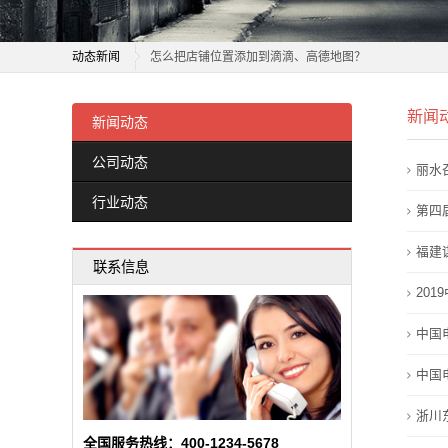
环
如何在高德、腾讯地图添加店铺位置？
保
动态新闻
怎么把店铺位置添加到滴滴、高德地图？
产
百度地图如何添加店铺地址？百度地图添加详细步骤！
如何在高德、腾讯地图添加店铺位置？
新闻
百亿补贴店铺被曝卖假迪卡侬，多地仓库被查封，业内
怎么把店铺位置添加到滴滴、高德地图？
新闻动态
品
刚开的店铺在地图上搜索不到？地图标注店铺位置的详
百度地图如何添加店铺地址？百度地图添加详细步骤！
公司动态
新
丽水
商家指控京东干扰正常售价：店铺、商品一度被屏蔽，
百亿补贴店铺被曝卖假迪卡侬，多地仓库被查封，业内
行业动态
海南清理问题外卖店铺259家
刚开的店铺在地图上搜索不到？地图标注店铺位置的详
第四
闻
在地图上怎样添加店铺位置定位？如何助力商家提高客
商家指控京东干扰正常售价：店铺、商品一度被屏蔽，
福建
动
联系信息
慈利县杨柳铺乡：整治马路市场除隐患 守护乡村道路保
海南清理问题外卖店铺259家
20
态
南海一店铺恶意差评“黑”对手遭罚
在地图上怎样添加店铺位置定位？如何助力商家提高客
慈利县杨柳铺乡：整治马路市场除隐患 守护乡村道路保
中国
公
南海一店铺恶意差评“黑”对手遭罚
中国
司
浙川
动
全国服务热线：400-1234-5678