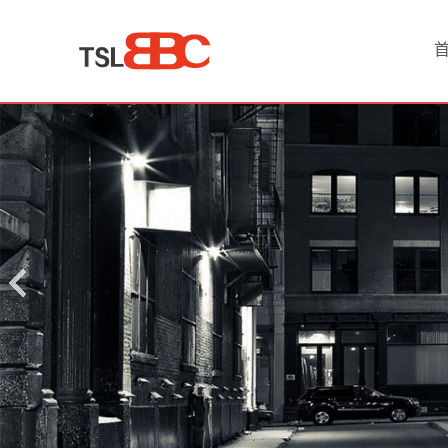
首
页
产
品
中
心
化
工
原
料