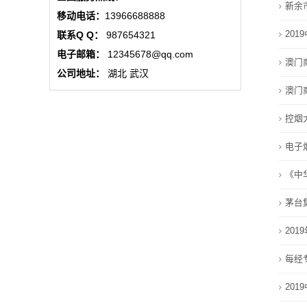
新余
态
移动电话：
13966688888
20
联系Q Q：
987654321
行
电子邮箱：
12345678@qq.com
澳门
业
公司地址：
湖北 武汉
澳门
动
控烟
态
电子
联
《中
系
茅台
我
20
们
每经
关
20
于