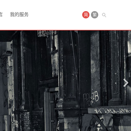
言
我的服务
简
繁