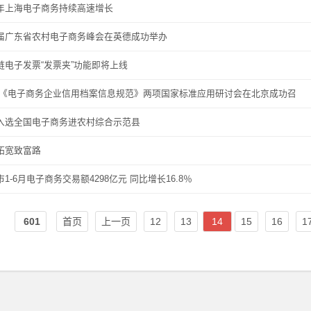
年上海电子商务持续高速增长
届广东省农村电子商务峰会在英德成功举办
链电子发票“发票夹”功能即将上线
!《电子商务企业信用档案信息规范》两项国家标准应用研讨会在北京成功召
入选全国电子商务进农村综合示范县
拓宽致富路
1-6月电子商务交易额4298亿元 同比增长16.8％
601
首页
上一页
12
13
14
15
16
1