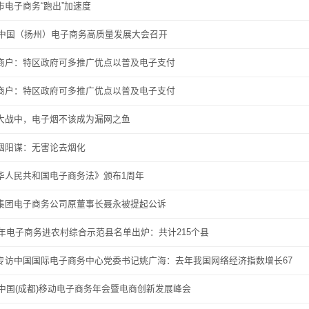
市电子商务“跑出”加速度
19中国（扬州）电子商务高质量发展大会召开
商户：特区政府可多推广优点以普及电子支付
商户：特区政府可多推广优点以普及电子支付
大战中，电子烟不该成为漏网之鱼
烟阳谋：无害论去烟化
华人民共和国电子商务法》颁布1周年
集团电子商务公司原董事长聂永被提起公诉
19年电子商务进农村综合示范县名单出炉：共计215个县
专访中国国际电子商务中心党委书记姚广海：去年我国网络经济指数增长67
19中国(成都)移动电子商务年会暨电商创新发展峰会