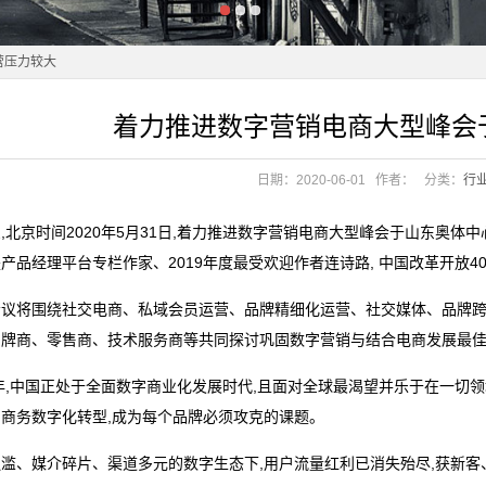
营压力较大
少
着力推进数字营销电商大型峰会
管理利润
营压力较大
少
日期：2020-06-01
作者：
分类：
行
管理利润
,北京时间2020年5月31日,着力推进数字营销电商大型峰会于山东奥体
”
产品经理平台专栏作家、2019年度最受欢迎作者连诗路, 中国改革开放
跑得更快吗？
议将围绕社交电商、私域会员运营、品牌精细化运营、社交媒体、品牌跨
”
品牌商、零售商、技术服务商等共同探讨巩固数字营销与结合电商发展最佳
跑得更快吗？
0年,中国正处于全面数字商业化发展时代,且面对全球最渴望并乐于在一
商务数字化转型,成为每个品牌必须攻克的课题。
滥、媒介碎片、渠道多元的数字生态下,用户流量红利已消失殆尽,获新客