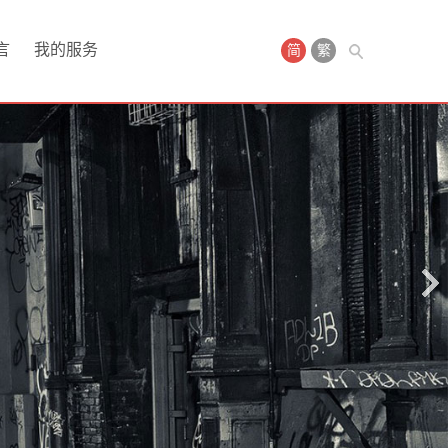
言
我的服务
简
繁