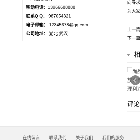
向寻求
态
移动电话：
13966688888
为大
联系Q Q：
987654321
行
电子邮箱：
12345678@qq.com
上一
业
公司地址：
湖北 武汉
下一
动
态
联
系
我
评论
们
关
在线留言
联系我们
关于我们
我们的服务
于