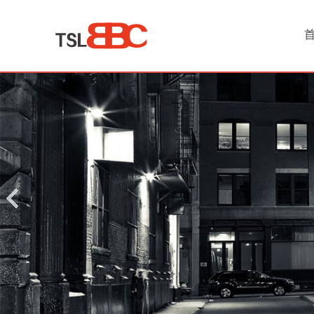
首
页
产
品
中
心
化
工
原
料