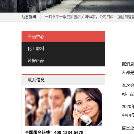
环
姆巴佩弟弟加盟里尔
保
动态新闻
一鸣食品一季度加盟店关闭54家，公司回应：加盟商运
产
关于加盟，海底捞表示：步伐缓慢，加盟店数量会非常
姆巴佩弟弟加盟里尔
尚品宅配董事长李连柱：要放弃自恋，家居企业需要拼
一鸣食品一季度加盟店关闭54家，公司回应：加盟商运
产品中心
品
库迪继续和瑞幸血拼！抛出门槛26万的加盟店
关于加盟，海底捞表示：步伐缓慢，加盟店数量会非常
化工原料
新
开放私教带店加盟，大举扩张的乐刻面对管理挑战
尚品宅配董事长李连柱：要放弃自恋，家居企业需要拼
环保产品
餐饮业迎来“小时代”！“小吃小喝们”抢做万店巨头
库迪继续和瑞幸血拼！抛出门槛26万的加盟店
闻
据消息
茶饮万店之争开启 茶饮品牌纷纷推出免加盟费计划“圈粉
开放私教带店加盟，大举扩张的乐刻面对管理挑战
人都是
动
联系信息
乐刻私教馆开放“带店加盟”，新策略能助乐刻“万店计划”
餐饮业迎来“小时代”！“小吃小喝们”抢做万店巨头
本次会
态
堵住黄金加盟店“跑路”的退路
茶饮万店之争开启 茶饮品牌纷纷推出免加盟费计划“圈粉
司、
乐刻私教馆开放“带店加盟”，新策略能助乐刻“万店计划”
公
202
堵住黄金加盟店“跑路”的退路
司
中心的
动
信息泛
全国服务热线：400-1234-5678