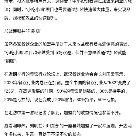
清晰、投入低等特点有关，这迎合了中小投资者通过加盟来创业的想
法；同时，“小吃小喝”项目也需要通过加盟快速做大体量，来实现品
牌、规模和效益的快速提升。
加盟连锁并非“躺赚”
虽然各家餐饮企业的加盟手册对于未来收益都有着充满诱惑的表述，
“小吃小喝”项目越来越受到市场欢迎，但并不意味着通过加盟就能
“躺赚”。
在近期举行的餐饮行业论坛上，武汉餐饮业协会会长刘国梁表示，
2023年餐饮行业内卷正在加剧，整个中国的餐饮行业从“532”变成了
“235”。在高速发展的时期，50%的餐饮是赚钱的，30%是持平的，
20%是亏损的，现在变成了20%赚钱，30%持平，50%亏损。
在走访中第一财经记者了解到，加盟商的收益情况也参差不齐。
趁着咖啡热，刘明在四川东部的一座县城加盟了一家幸运咖，开店两
年多以来，生意一直处于不温不火的状态。