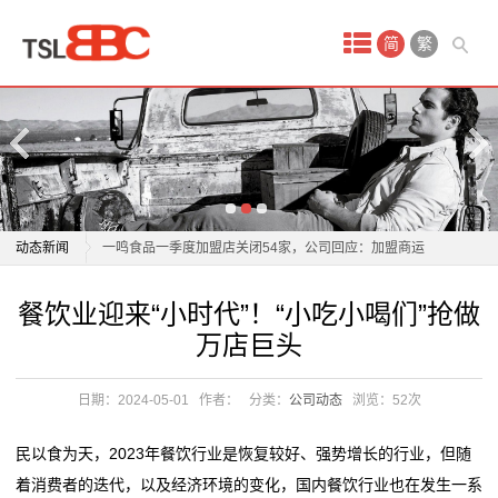
首
简
繁
页
产
品
姆巴佩弟弟加盟里尔
中
一鸣食品一季度加盟店关闭54家，公司回应：加盟商运
动态新闻
营压力较大
心
姆巴佩弟弟加盟里尔
关于加盟，海底捞表示：步伐缓慢，加盟店数量会非常
餐饮业迎来“小时代”！“小吃小喝们”抢做
化
一鸣食品一季度加盟店关闭54家，公司回应：加盟商运
少
万店巨头
营压力较大
工
尚品宅配董事长李连柱：要放弃自恋，家居企业需要拼
关于加盟，海底捞表示：步伐缓慢，加盟店数量会非常
管理利润
日期：2024-05-01
作者：
分类：
公司动态
浏览：
52次
原
少
库迪继续和瑞幸血拼！抛出门槛26万的加盟店
尚品宅配董事长李连柱：要放弃自恋，家居企业需要拼
料
民以食为天，2023年餐饮行业是恢复较好、强势增长的行业，但随
开放私教带店加盟，大举扩张的乐刻面对管理挑战
管理利润
着消费者的迭代，以及经济环境的变化，国内餐饮行业也在发生一系
餐饮业迎来“小时代”！“小吃小喝们”抢做万店巨头