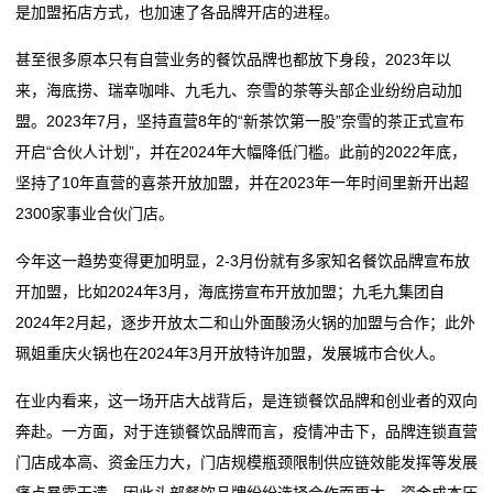
是加盟拓店方式，也加速了各品牌开店的进程。
我
甚至很多原本只有自营业务的餐饮品牌也都放下身段，2023年以
们
来，海底捞、瑞幸咖啡、九毛九、奈雪的茶等头部企业纷纷启动加
盟。2023年7月，坚持直营8年的“新茶饮第一股”奈雪的茶正式宣布
在
开启“合伙人计划”，并在2024年大幅降低门槛。此前的2022年底，
坚持了10年直营的喜茶开放加盟，并在2023年一年时间里新开出超
线
2300家事业合伙门店。
留
今年这一趋势变得更加明显，2-3月份就有多家知名餐饮品牌宣布放
言
开加盟，比如2024年3月，海底捞宣布开放加盟；九毛九集团自
2024年2月起，逐步开放太二和山外面酸汤火锅的加盟与合作；此外
我
珮姐重庆火锅也在2024年3月开放特许加盟，发展城市合伙人。
的
在业内看来，这一场开店大战背后，是连锁餐饮品牌和创业者的双向
服
奔赴。一方面，对于连锁餐饮品牌而言，疫情冲击下，品牌连锁直营
门店成本高、资金压力大，门店规模瓶颈限制供应链效能发挥等发展
务
痛点暴露无遗。因此头部餐饮品牌纷纷选择合作面更大、资金成本压