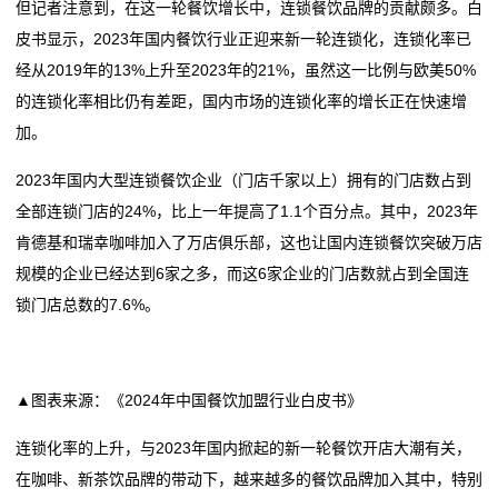
但记者注意到，在这一轮餐饮增长中，连锁餐饮品牌的贡献颇多。白
态
皮书显示，2023年国内餐饮行业正迎来新一轮连锁化，连锁化率已
行
经从2019年的13%上升至2023年的21%，虽然这一比例与欧美50%
的连锁化率相比仍有差距，国内市场的连锁化率的增长正在快速增
业
加。
动
2023年国内大型连锁餐饮企业（门店千家以上）拥有的门店数占到
态
全部连锁门店的24%，比上一年提高了1.1个百分点。其中，2023年
肯德基和瑞幸咖啡加入了万店俱乐部，这也让国内连锁餐饮突破万店
联
规模的企业已经达到6家之多，而这6家企业的门店数就占到全国连
锁门店总数的7.6%。
系
我
们
▲图表来源：《2024年中国餐饮加盟行业白皮书》
关
连锁化率的上升，与2023年国内掀起的新一轮餐饮开店大潮有关，
在咖啡、新茶饮品牌的带动下，越来越多的餐饮品牌加入其中，特别
于