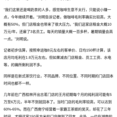
“我们这里还是喝奶茶的人多，感觉咖啡生意不太行，只能说小赚一
点，今年继续开着。”刘明告诉记者，做咖啡毛利率确实比较高，大
概有50%，但门店租金也带来了很大压力。“我们这家店租金大概10
万元/年，还雇了3名员工。每天的销量大概一百多杯，暑期销量会高
一点。”刘明说。
记者初步估算，按照幸运咖8元左右的客单价、日均150杯计算，该
店月均毛利在1.8万元左右。但如果减去门店租金、员工工资、水电
等，的确所剩利润不多。
同样是在新式茶饮行业，不同品牌、不同位置、不同时期的门店回本
时间也都不一样。
几年前在广西桂林开出古茗门店的王月初期每个月的纯利润可能有5
万至6万元，半年不到就回本了。当时门店的毛利率较高，可以达到
60%-65%。而在广西南宁经营着一家霸王茶姬的吴天，却花了三年
时间，才把这家150平方米的门店做到了回本。此外，一位在湖南的