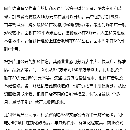
网红炸串夸父炸串店的招商人员告诉第一财经记者，除去房租和装
修，加盟者需要投入15万元左右就可以开店，其中包括了加盟费、
首年管理费、购买设备和首次购买物料的款项等，考虑到炸串店一般
规模较小，面积在20平方米左右，装修成本在2万元，人工和房租成
本各地不同，但预计理论上综合毛利在55%左右，回本周期在6个月
到8个月。
根据库迪公开的加盟信息，其商业业态可分为店中店、快取店、标准
店、品牌店等，门店面积从6平方米到150平方米以上，门店投资金
额在20万元到50万元不等。这些投资包括设备成本、柜体广告以及
基础装修。第一财经记者此前获取的一份库迪招商手册还提到，从投
资回收周期来看，根据门店不同的日销量模型，快取店最快1个多
月、最慢不到1年就可以收回成本。
连锁经营产业专家、和弘咨询总经理文志宏告诉第一财经记者，“小
吃小喝”项目连锁化的背后，与其规模小、标准化程度高、商业模式