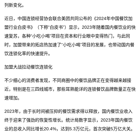
环
列新变化。
库迪继续和瑞幸血拼！抛出门槛26万的加盟店
茶饮万店之争开启 茶饮品牌纷纷推出免加盟费计划“圈
保
开放私教带店加盟，大举扩张的乐刻面对管理挑战
粉”
近日，中国连锁经营协会联合美团共同公布的《2024年中国餐饮加
餐饮业迎来“小时代”！“小吃小喝们”抢做万店巨头
乐刻私教馆开放“带店加盟”，新策略能助乐刻“万店计划”
产
盟行业白皮书》（下称“白皮书”）显示，2023年随着国内餐饮业的快
茶饮万店之争开启 茶饮品牌纷纷推出免加盟费计划“圈
跑得更快吗？
速复苏，各种“小吃小喝”项目在资本和行业眼中变得热门，与此同
品
粉”
时，加盟带来的拓店热加速了“小吃小喝”项目的发展，也带动国内餐
堵住黄金加盟店“跑路”的退路
乐刻私教馆开放“带店加盟”，新策略能助乐刻“万店计划”
新
饮连锁化率的快速提升。
跑得更快吗？
闻
加盟大战拉动餐饮连锁化
堵住黄金加盟店“跑路”的退路
动
不少细心的消费者发现，不同商圈中的餐饮品牌正在变得越来越接
近，特别是在三四线城市，那些耳熟能详的连锁餐饮品牌数量正在快
态
速增加。
公
2023年，由于长时间被压抑的餐饮需求得以释放，国内餐饮业收入
司
终于迎来了强劲的恢复性增长。统计局数字显示，2023年国内餐饮
业的总收入同比增长20.4%，达到5.3万亿元，首次突破5万亿大关。
动